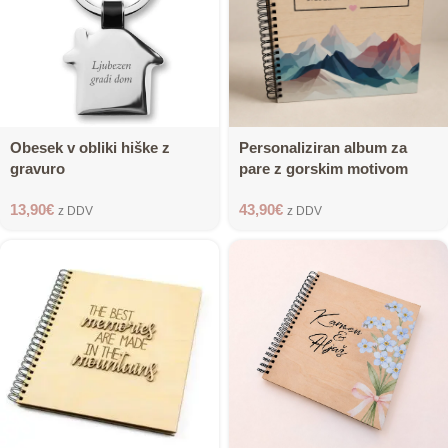
Obesek v obliki hiške z
Personaliziran album za
gravuro
pare z gorskim motivom
13,90
€
43,90
€
z DDV
z DDV