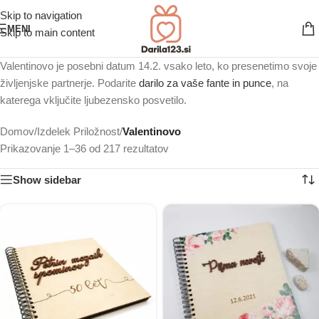
Skip to navigation
MENI
Skip to main content
Valentinovo je posebni datum 14.2. vsako leto, ko presenetimo svoje
življenjske partnerje. Podarite
darilo za vaše fante in punce
, na
katerega vključite ljubezensko posvetilo.
Domov
/
Izdelek Priložnost
/
Valentinovo
Prikazovanje 1–36 od 217 rezultatov
Show sidebar