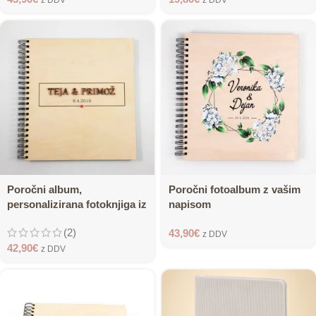
z DDV
z DDV
Poročni album,
Poročni fotoalbum z vašim
personalizirana fotoknjiga iz
napisom
poročnih fotografij
(2)
43,90
€
z DDV
42,90
€
z DDV