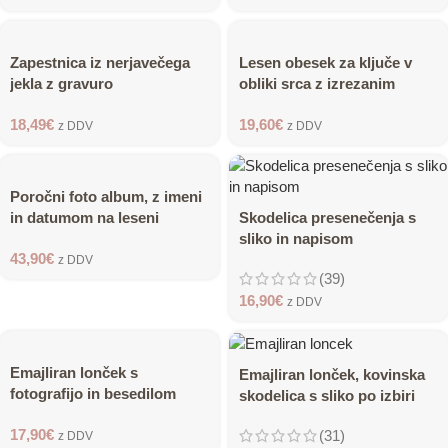
Zapestnica iz nerjavečega
Lesen obesek za ključe v
jekla z gravuro
obliki srca z izrezanim
srcem
18,49
€
19,60
€
z DDV
z DDV
Poročni foto album, z imeni
in datumom na leseni
Skodelica presenečenja s
platnici
sliko in napisom
43,90
€
z DDV
(39)
16,90
€
z DDV
Emajliran lonček s
Emajliran lonček, kovinska
fotografijo in besedilom
skodelica s sliko po izbiri
17,90
€
(31)
z DDV