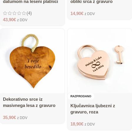
datumom na leseni platnici
obliki srca z gravuro
(4)
14,90
€
z DDV
43,90
€
z DDV
RAZPRODANO
Dekorativno srce iz
masivnega lesa z gravuro
Ključavnica ljubezni z
gravuro, roza
35,90
€
z DDV
18,90
€
z DDV