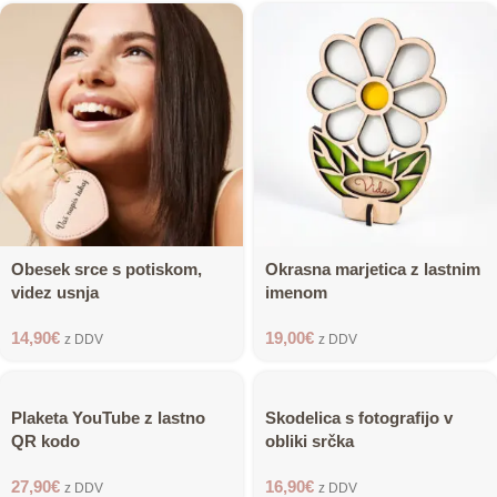
Obesek srce s potiskom,
Okrasna marjetica z lastnim
videz usnja
imenom
14,90
€
19,00
€
z DDV
z DDV
Plaketa YouTube z lastno
Skodelica s fotografijo v
QR kodo
obliki srčka
27,90
€
16,90
€
z DDV
z DDV