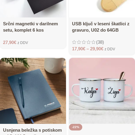
Srčni magnetki v darilnem
USB ključ v leseni škatlici z
setu, komplet 6 kos
gravuro, U02 do 64GB
(38)
27,90
€
z DDV
17,90
€
–
29,90
€
z DDV
-22%
Usnjena beležka s potiskom