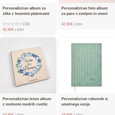
Personaliziran album za
Personaliziran foto album
slike z lesenimi platnicami
za pare s cvetjem in imeni
(10)
42,90
€
z DDV
42,90
€
z DDV
Personaliziran lesen album
Personaliziran rokovnik iz
z motivom modrih cvetlic
umetnega usnja
43,90
€
19,80
€