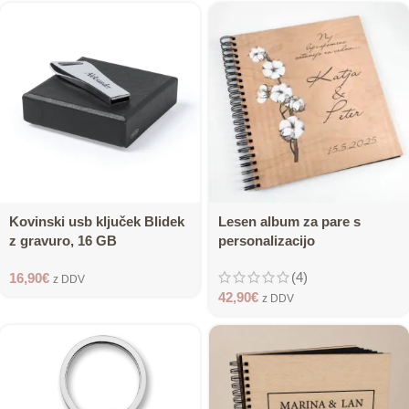
Kovinski usb ključek Blidek
Lesen album za pare s
z gravuro, 16 GB
personalizacijo
(4)
16,90
€
z DDV
42,90
€
z DDV