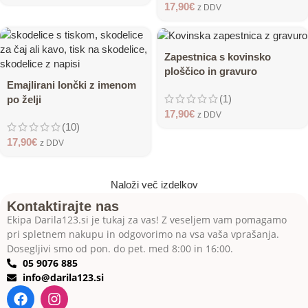
17,90
€
z DDV
Zapestnica s kovinsko
ploščico in gravuro
Emajlirani lončki z imenom
(1)
po želji
17,90
€
z DDV
(10)
17,90
€
z DDV
Naloži več izdelkov
Kontaktirajte nas
Ekipa Darila123.si je tukaj za vas! Z veseljem vam pomagamo
pri spletnem nakupu in odgovorimo na vsa vaša vprašanja.
Dosegljivi smo od pon. do pet. med 8:00 in 16:00.
05 9076 885
info@darila123.si