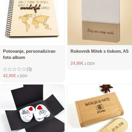
Potovanje, personaliziran
Rokovnik Mitek s tiskom, A5
foto album
24,90
€
z DDV
(3)
42,90
€
z DDV