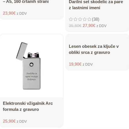
– A5, 160 črtanih strani
Darilni set skodelic za pare
z lastnimi imeni
23,90
€
z DDV
(38)
27,90
€
35,80
€
z DDV
Lesen obesek za ključe v
obliki srca z gravuro
19,90
€
z DDV
Elektronski vžigalnik Arc
formula z gravuro
25,90
€
z DDV