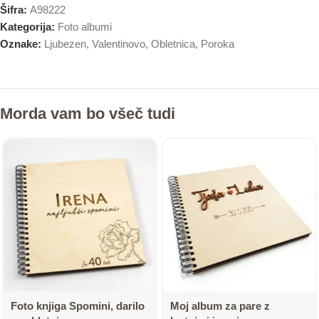
Šifra:
A98222
Kategorija:
Foto albumi
Oznake:
Ljubezen
,
Valentinovo
,
Obletnica
,
Poroka
Morda vam bo všeč tudi
Foto knjiga Spomini, darilo
Moj album za pare z