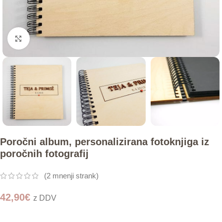
Click to enlarge
Poročni album, personalizirana fotoknjiga iz
poročnih fotografij
(
2
mnenji strank)
42,90
€
z DDV