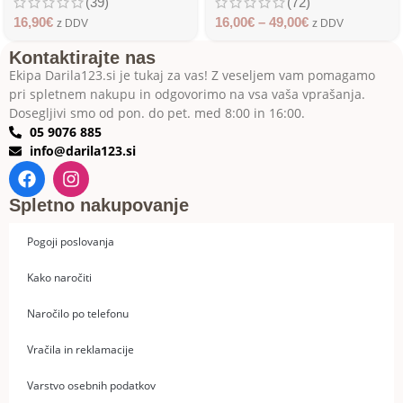
(39)
(72)
16,90
€
16,00
€
–
49,00
€
z DDV
z DDV
Kontaktirajte nas
Ekipa Darila123.si je tukaj za vas! Z veseljem vam pomagamo
pri spletnem nakupu in odgovorimo na vsa vaša vprašanja.
Dosegljivi smo od pon. do pet. med 8:00 in 16:00.
05 9076 885
info@darila123.si
Spletno nakupovanje
Pogoji poslovanja
Kako naročiti
Naročilo po telefonu
Vračila in reklamacije
Varstvo osebnih podatkov