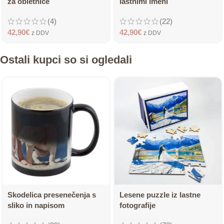
za obletnice
lastnimi imeni
(4)
(22)
42,90
€
42,90
€
z DDV
z DDV
Ostali kupci so si ogledali
Skodelica presenečenja s
Lesene puzzle iz lastne
sliko in napisom
fotografije