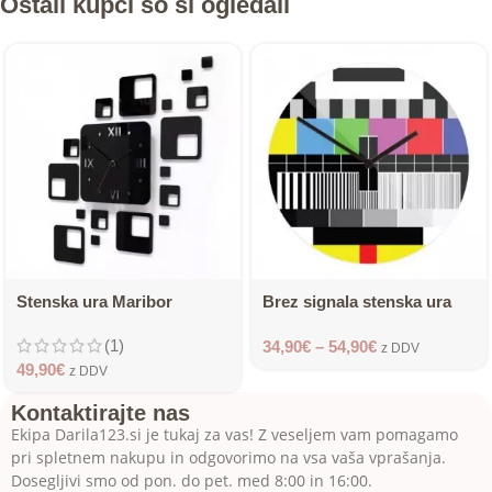
Ostali kupci so si ogledali
Stenska ura Maribor
Brez signala stenska ura
(1)
34,90
€
–
54,90
€
z DDV
49,90
€
z DDV
Kontaktirajte nas
Ekipa Darila123.si je tukaj za vas! Z veseljem vam pomagamo
pri spletnem nakupu in odgovorimo na vsa vaša vprašanja.
Dosegljivi smo od pon. do pet. med 8:00 in 16:00.