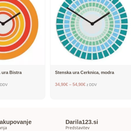
 ura Bistra
Stenska ura Cerknica, modra
34,90
€
–
54,90
€
 DDV
z DDV
nakupovanje
Darila123.si
anja
Predstavitev