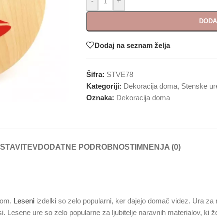
-
+
DODA
Dodaj na seznam želja
Šifra:
STVE78
Kategoriji:
Dekoracija doma
,
Stenske ur
Oznaka:
Dekoracija doma
STAVITEV
DODATNE PODROBNOSTI
MNENJA (0)
mom.
Leseni
izdelki so zelo popularni, ker dajejo domač videz. Ura za
eksi. Lesene ure so zelo popularne za ljubitelje naravnih materialov, ki 