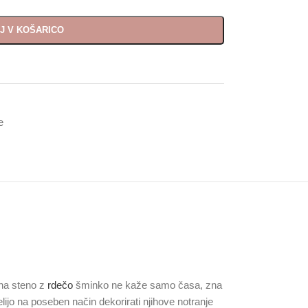
J V KOŠARICO
e
 na steno z
rdečo
šminko ne kaže samo časa, zna
želijo na poseben način dekorirati njihove notranje