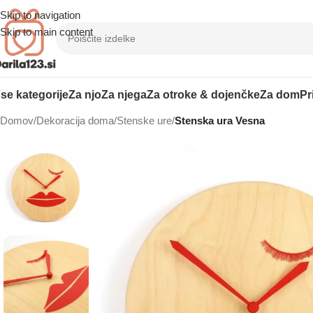
Skip to navigation
Skip to main content
se kategorije
Za njo
Za njega
Za otroke & dojenčke
Za dom
Pr
Domov
/
Dekoracija doma
/
Stenske ure
/
Stenska ura Vesna