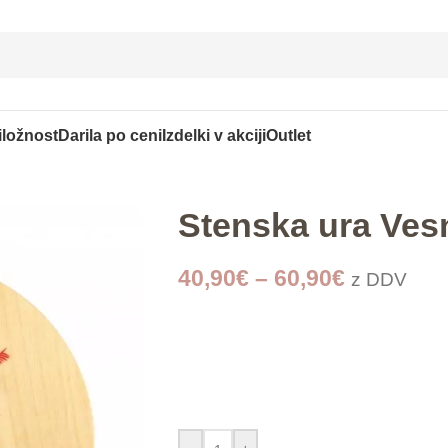
iložnost
Darila po ceni
Izdelki v akciji
Outlet
Stenska ura Ves
40,90
€
–
60,90
€
z DDV