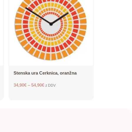
Stenska ura Cerknica, oranžna
Stenska ura D
34,90
€
–
54,90
€
42,90
€
–
62,90
z DDV