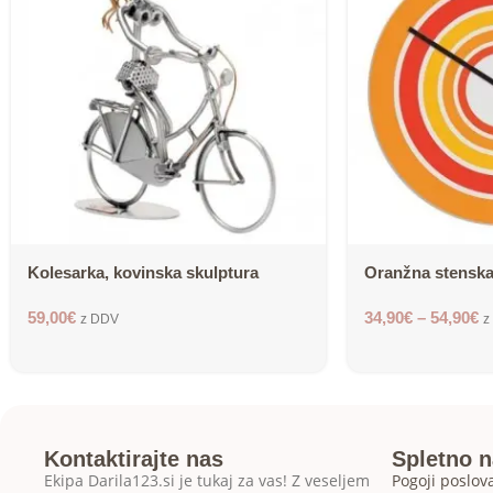
Kolesarka, kovinska skulptura
Oranžna stenska
59,00
€
34,90
€
–
54,90
€
z DDV
z
Kontaktirajte nas
Spletno 
Ekipa Darila123.si je tukaj za vas! Z veseljem
Pogoji poslov