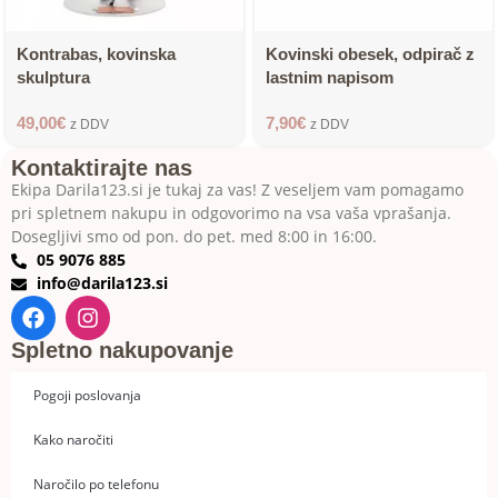
Kontrabas, kovinska
Kovinski obesek, odpirač z
skulptura
lastnim napisom
49,00
€
7,90
€
z DDV
z DDV
Kontaktirajte nas
Ekipa Darila123.si je tukaj za vas! Z veseljem vam pomagamo
pri spletnem nakupu in odgovorimo na vsa vaša vprašanja.
Dosegljivi smo od pon. do pet. med 8:00 in 16:00.
05 9076 885
info@darila123.si
Spletno nakupovanje
Pogoji poslovanja
Kako naročiti
Naročilo po telefonu