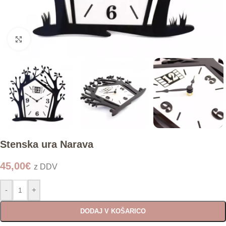
Click to enlarge
Stenska ura Narava
45,00
€
z DDV
-
+
DODAJ V KOŠARICO