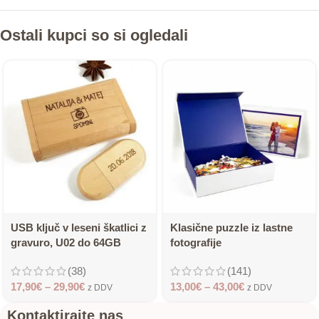
Ostali kupci so si ogledali
USB ključ v leseni škatlici z
Klasične puzzle iz lastne
gravuro, U02 do 64GB
fotografije
(38)
(141)
17,90
€
–
29,90
€
13,00
€
–
43,00
€
z DDV
z DDV
Kontaktirajte nas