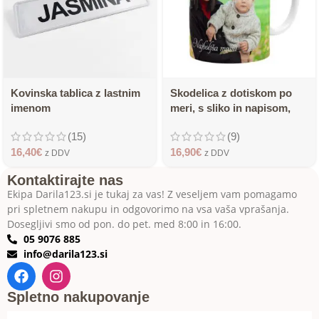
Kovinska tablica z lastnim
Skodelica z dotiskom po
imenom
meri, s sliko in napisom,
rdeča znotraj
(15)
(9)
16,40
€
16,90
€
z DDV
z DDV
Kontaktirajte nas
Ekipa Darila123.si je tukaj za vas! Z veseljem vam pomagamo
pri spletnem nakupu in odgovorimo na vsa vaša vprašanja.
Dosegljivi smo od pon. do pet. med 8:00 in 16:00.
05 9076 885
info@darila123.si
Spletno nakupovanje