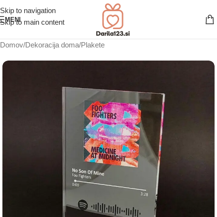
Skip to navigation
MENI
Skip to main content
Domov
/
Dekoracija doma
/
Plakete