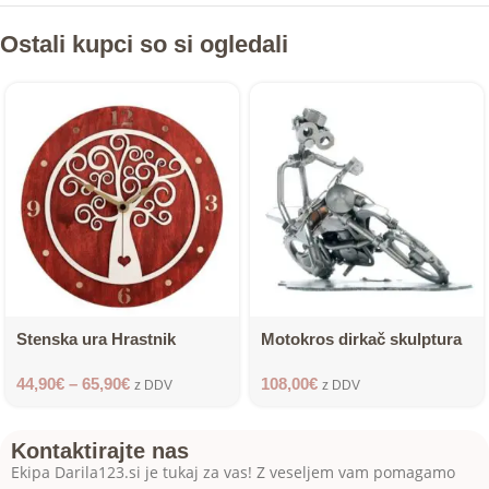
Ostali kupci so si ogledali
Stenska ura Hrastnik
Motokros dirkač skulptura
44,90
€
–
65,90
€
108,00
€
z DDV
z DDV
Kontaktirajte nas
Ekipa Darila123.si je tukaj za vas! Z veseljem vam pomagamo