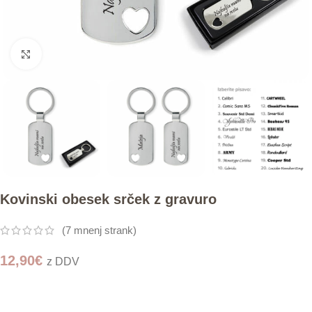
Click to enlarge
Kovinski obesek srček z gravuro
(
7
mnenj strank)
12,90
€
z DDV