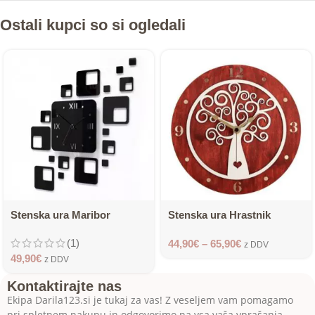
Ostali kupci so si ogledali
Stenska ura Maribor
Stenska ura Hrastnik
(1)
44,90
€
–
65,90
€
z DDV
49,90
€
z DDV
Kontaktirajte nas
Ekipa Darila123.si je tukaj za vas! Z veseljem vam pomagamo
pri spletnem nakupu in odgovorimo na vsa vaša vprašanja.