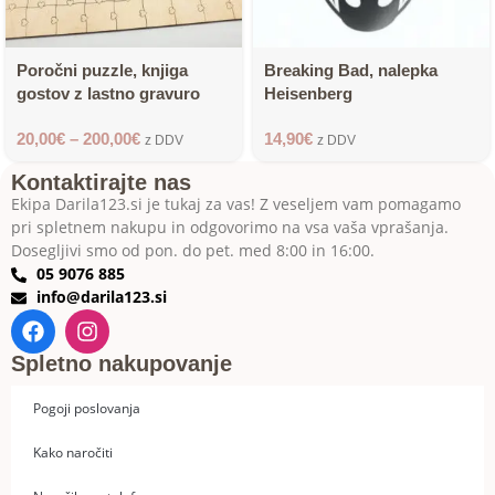
Poročni puzzle, knjiga
Breaking Bad, nalepka
gostov z lastno gravuro
Heisenberg
20,00
€
–
200,00
€
14,90
€
z DDV
z DDV
Kontaktirajte nas
Ekipa Darila123.si je tukaj za vas! Z veseljem vam pomagamo
pri spletnem nakupu in odgovorimo na vsa vaša vprašanja.
Dosegljivi smo od pon. do pet. med 8:00 in 16:00.
05 9076 885
info@darila123.si
Spletno nakupovanje
Pogoji poslovanja
Kako naročiti