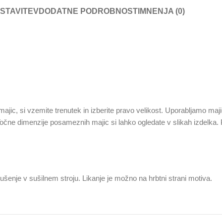
STAVITEV
DODATNE PODROBNOSTI
MNENJA (0)
 majic, si vzemite trenutek in izberite pravo velikost. Uporabljamo maji
 Točne dimenzije posameznih majic si lahko ogledate v slikah izdelka.
ušenje v sušilnem stroju. Likanje je možno na hrbtni strani motiva.