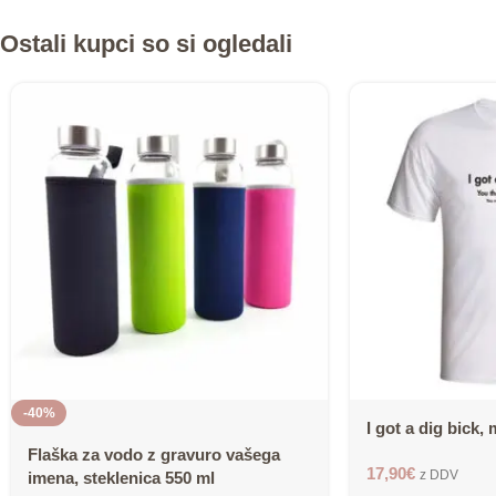
Ostali kupci so si ogledali
-40%
I got a dig bick, 
Flaška za vodo z gravuro vašega
17,90
€
z DDV
imena, steklenica 550 ml