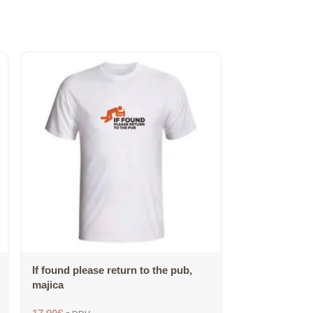
If found please return to the pub,
Imam čudežno
majica
noč majica