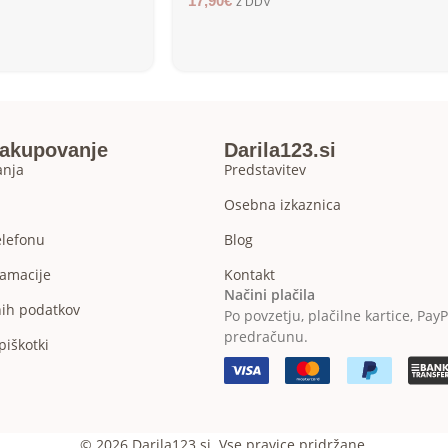
17,90
€
z DDV
nakupovanje
Darila123.si
anja
Predstavitev
Osebna izkaznica
elefonu
Blog
lamacije
Kontakt
Načini plačila
nih podatkov
Po povzetju, plačilne kartice, PayP
predračunu.
piškotki
© 2026 Darila123.si. Vse pravice pridržane.