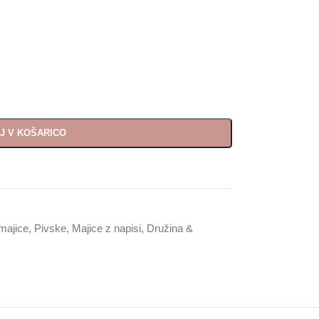
J V KOŠARICO
majice
,
Pivske
,
Majice z napisi
,
Družina &