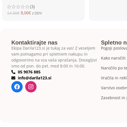
(3)
9,00
€
14,90
€
z DDV
Kontaktirajte nas
Spletno 
Ekipa Darila123.si je tukaj za vas! Z veseljem
Pogoji poslov
vam pomagamo pri spletnem nakupu in
Kako naročiti
odgovorimo na vsa vaša vprašanja. Dosegljivi
smo od pon. do pet. med 8:00 in 16:00.
Naročilo po t
05 9076 885
info@darila123.si
Vračila in rek
Varstvo oseb
Zasebnost in 