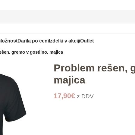
iložnost
Darila po ceni
Izdelki v akciji
Outlet
ešen, gremo v gostilno, majica
Problem rešen, g
majica
17,90
€
z DDV