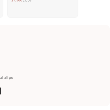
17,90
€
17,90
€
z DDV
z DDV
al ali po