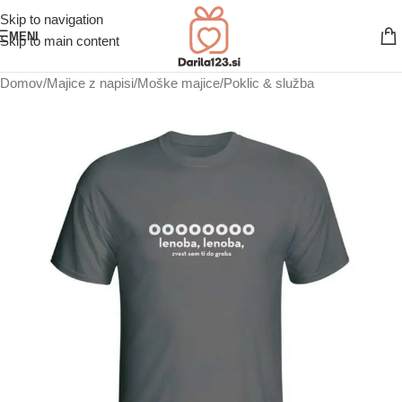
Skip to navigation
MENI
Skip to main content
Domov
/
Majice z napisi
/
Moške majice
/
Poklic & služba