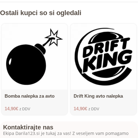
Ostali kupci so si ogledali
Bomba nalepka za avto
Drift King avto nalepka
14,90
€
14,90
€
z DDV
z DDV
Kontaktirajte nas
Ekipa Darila123.si je tukaj za vas! Z veseljem vam pomagamo