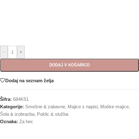
-
+
DODAJ V KOŠARICO
Dodaj na seznam želja
Šifra:
684K51
Kategorije:
Smešne & zabavne
,
Majice z napisi
,
Moške majice
,
Šola & izobrazba
,
Poklic & služba
Oznaka:
Za hec