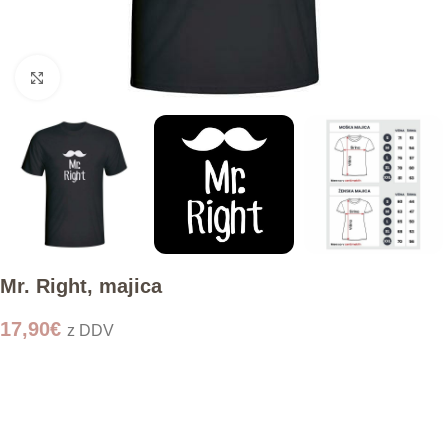
Click to enlarge
Mr. Right, majica
17,90
€
z DDV