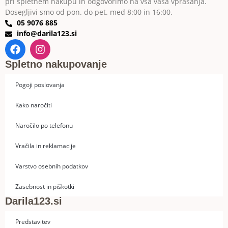
pri spletnem nakupu in odgovorimo na vsa vaša vprašanja.
Dosegljivi smo od pon. do pet. med 8:00 in 16:00.
05 9076 885
info@darila123.si
Spletno nakupovanje
Pogoji poslovanja
Kako naročiti
Naročilo po telefonu
Vračila in reklamacije
Varstvo osebnih podatkov
Zasebnost in piškotki
Darila123.si
Predstavitev