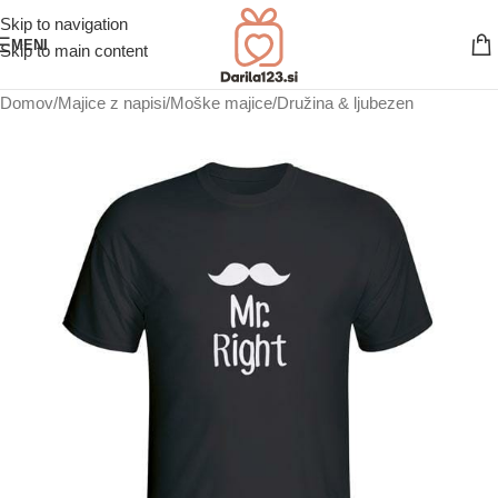
Skip to navigation
MENI
Skip to main content
Domov
/
Majice z napisi
/
Moške majice
/
Družina & ljubezen