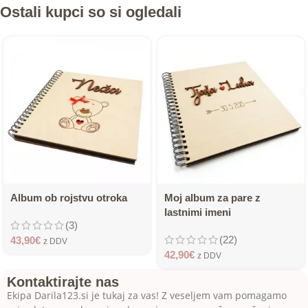
Ostali kupci so si ogledali
Album ob rojstvu otroka
Moj album za pare z
lastnimi imeni
(3)
(22)
43,90
€
z DDV
42,90
€
z DDV
Kontaktirajte nas
Ekipa Darila123.si je tukaj za vas! Z veseljem vam pomagamo