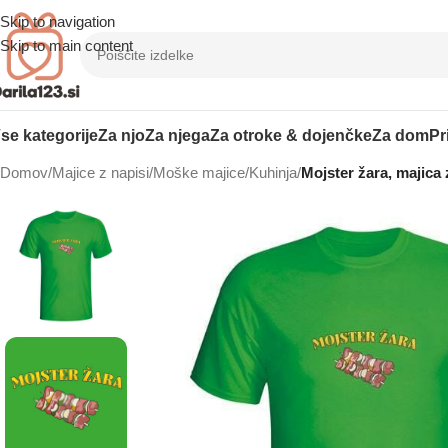
Skip to navigation
Skip to main content
se kategorije
Za njo
Za njega
Za otroke & dojenčke
Za dom
Pr
Domov
/
Majice z napisi
/
Moške majice
/
Kuhinja
/
Mojster žara, majica