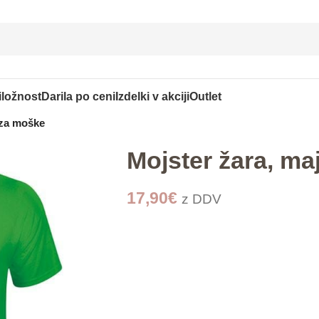
iložnost
Darila po ceni
Izdelki v akciji
Outlet
 za moške
Mojster žara, ma
17,90
€
z DDV