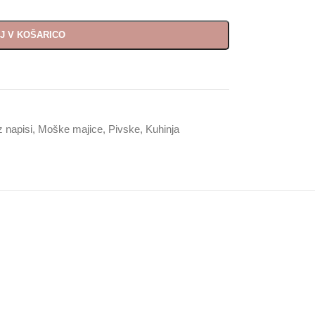
J V KOŠARICO
z napisi
,
Moške majice
,
Pivske
,
Kuhinja