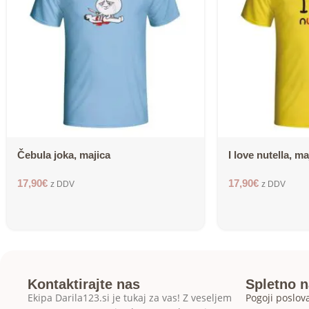
Čebula joka, majica
I love nutella, ma
17,90
€
17,90
€
z DDV
z DDV
Kontaktirajte nas
Spletno 
Ekipa Darila123.si je tukaj za vas! Z veseljem
Pogoji poslov