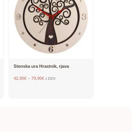
Stenska ura Hrastnik, rjava
Multifunkcijsk
gravuro
42,90
€
–
79,90
€
z DDV
14,90
€
z DDV