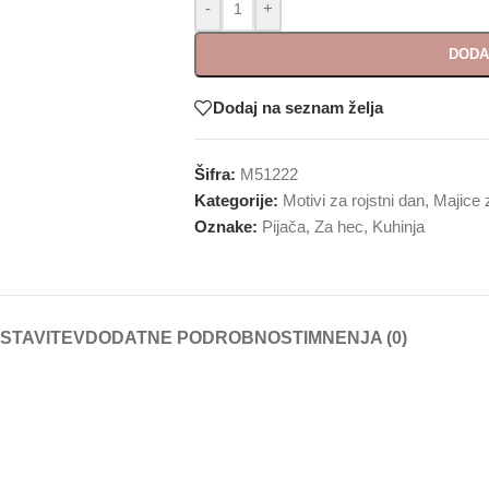
-
+
DODA
Dodaj na seznam želja
Šifra:
M51222
Kategorije:
Motivi za rojstni dan
,
Majice 
Oznake:
Pijača
,
Za hec
,
Kuhinja
STAVITEV
DODATNE PODROBNOSTI
MNENJA (0)