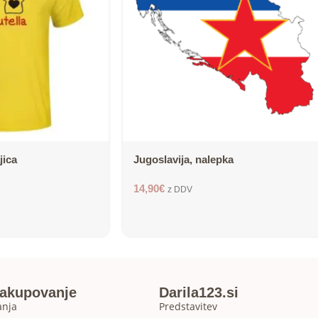
jica
Jugoslavija, nalepka
14,90
€
z DDV
nakupovanje
Darila123.si
anja
Predstavitev