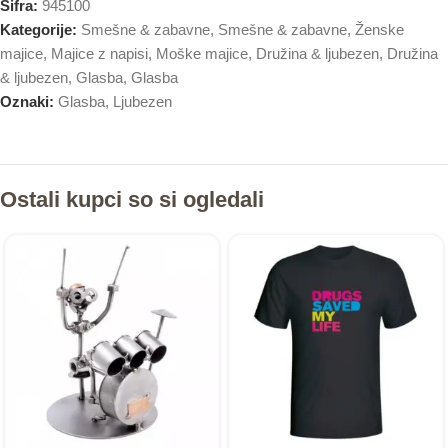
Šifra:
945100
Kategorije:
Smešne & zabavne
,
Smešne & zabavne
,
Ženske
majice
,
Majice z napisi
,
Moške majice
,
Družina & ljubezen
,
Družina
& ljubezen
,
Glasba
,
Glasba
Oznaki:
Glasba
,
Ljubezen
Ostali kupci so si ogledali