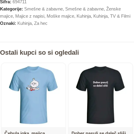
Šifra:
694711
Kategorije:
Smešne & zabavne
,
Smešne & zabavne
,
Ženske
majice
,
Majice z napisi
,
Moške majice
,
Kuhinja
,
Kuhinja
,
TV & Filmi
Oznaki:
Kuhinja
,
Za hec
Ostali kupci so si ogledali
Čebula joka, majica
Dober pasulj se daleč sliši,