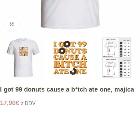
Click to enlarge
I got 99 donuts cause a b*tch ate one, majica
17,90
€
z DDV