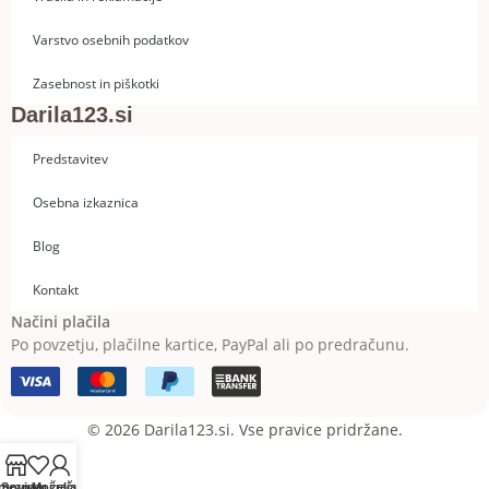
Varstvo osebnih podatkov
Zasebnost in piškotki
Darila123.si
Predstavitev
Osebna izkaznica
Blog
Kontakt
Načini plačila
Po povzetju, plačilne kartice, PayPal ali po predračunu.
© 2026 Darila123.si. Vse pravice pridržane.
rgovina
Seznam želja
Moj račun