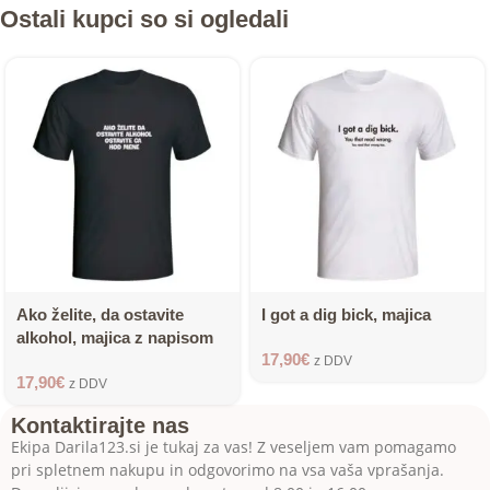
Ostali kupci so si ogledali
Ako želite, da ostavite
I got a dig bick, majica
alkohol, majica z napisom
17,90
€
z DDV
17,90
€
z DDV
Kontaktirajte nas
Ekipa Darila123.si je tukaj za vas! Z veseljem vam pomagamo
pri spletnem nakupu in odgovorimo na vsa vaša vprašanja.