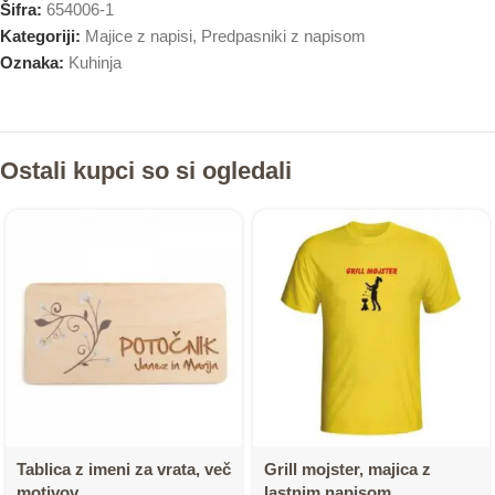
Šifra:
654006-1
Kategoriji:
Majice z napisi
,
Predpasniki z napisom
Oznaka:
Kuhinja
Ostali kupci so si ogledali
Tablica z imeni za vrata, več
Grill mojster, majica z
motivov
lastnim napisom