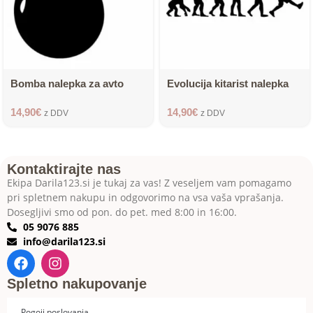
Bomba nalepka za avto
Evolucija kitarist nalepka
14,90
€
14,90
€
z DDV
z DDV
Kontaktirajte nas
Ekipa Darila123.si je tukaj za vas! Z veseljem vam pomagamo
pri spletnem nakupu in odgovorimo na vsa vaša vprašanja.
Dosegljivi smo od pon. do pet. med 8:00 in 16:00.
05 9076 885
info@darila123.si
Spletno nakupovanje
Pogoji poslovanja