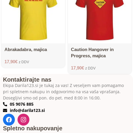
Abrakadabra, majica
Caution Hangover in
Progress, majica
17,90
€
z DDV
17,90
€
z DDV
Kontaktirajte nas
Ekipa Darila123.si je tukaj za vas! Z veseljem vam pomagamo
pri spletnem nakupu in odgovorimo na vsa vaša vprašanja.
Dosegljivi smo od pon. do pet. med 8:00 in 16:00.
05 9076 885
info@darila123.si
Spletno nakupovanje